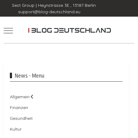
Sest Group | Heynstrasse 3E , 13187 Berlin
support@blog-deutschland.eu
Mobile Menu Toggle
News - Menu
Allgemein
Finanzen
Gesundheit
Kultur