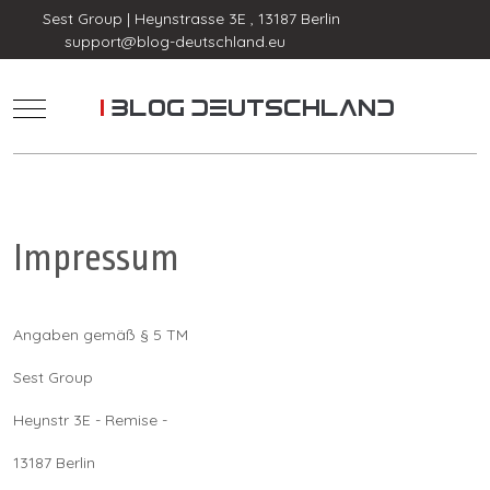
Sest Group | Heynstrasse 3E , 13187 Berlin
support@blog-deutschland.eu
Mobile Menu Toggle
Impressum
Angaben gemäß § 5 TM
Sest Group
Heynstr 3E - Remise -
13187 Berlin