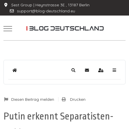
Sest Group | Heynstrasse 3E , 13187 Berlin
support@blog-deutschland.eu
Mobile Menu Toggle
Home
Suche
Updates abonnieren
Anmelden
Diesen Beitrag melden
Drucken
Putin erkennt Separatisten-