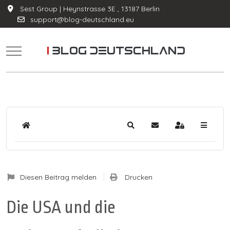
Sest Group | Heynstrasse 3E , 13187 Berlin
support@blog-deutschland.eu
Mobile Menu Toggle
Home
Suche
Updates abonnieren
Anmelden
Diesen Beitrag melden
Drucken
Die USA und die