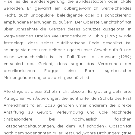
– sei es die Bundesregierung, die Bundesstaaten oder lokale
Behörden. Er gewährt ein außergewöhnlich weitreichendes
Recht, auch unpopuläre, beleidigende oder als schockierend
empfundene Meinungen zu äußern. Der Oberste Gerichtshof hat
über Jahrzehnte die Grenzen dieses Schutzes ausgelotet. In
wegweisenden Urteilen wie Brandenburg v. Ohio (1969) wurde
festgelegt, dass selbst aufrührerische Rede geschützt ist,
solange sie nicht unmittelbar zu gesetzloser Gewalt aufruft und
diese wahrscheinlich ist. Im Fall Texas v. Johnson (1989)
entschied das Gericht, dass sogar das Verbrennen der
amerikanischen Flagge eine Form symbolischer
Meinungsäußerung und somit geschützt ist.
Allerdings ist dieser Schutz nicht absolut. Es gibt eng definierte
Kategorien von Äußerungen, die nicht unter den Schutz des First
Amendment fallen. Dazu gehören unter anderem die direkte
Anstiftung zu Gewalt, Verleumdung und üble Nachrede
(insbesondere bei nachweislich falschen
Tatsachenbehauptungen, die dem Ruf schaden), Obszönität
nach dem sogenannten Miller-Test und „wahre Drohungen" (true