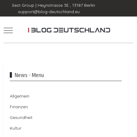
Sest Group | Heynstrasse 3E , 13187 Berlin
support@blog-deutschland.eu
Mobile Menu Toggle
News - Menu
Allgemein
Finanzen
Gesundheit
Kultur