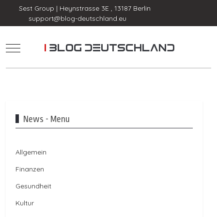
Sest Group | Heynstrasse 3E , 13187 Berlin
support@blog-deutschland.eu
Mobile Menu Toggle
News - Menu
Allgemein
Finanzen
Gesundheit
Kultur