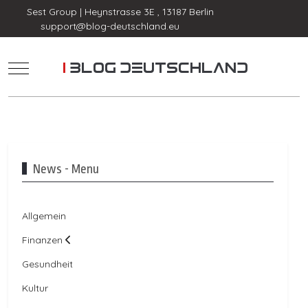
Sest Group | Heynstrasse 3E , 13187 Berlin
support@blog-deutschland.eu
Mobile Menu Toggle
News - Menu
Allgemein
Finanzen
Gesundheit
Kultur