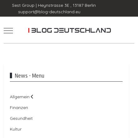
Sest Group | Heynstrasse 3E , 13187 Berlin
support@blog-deutschland.eu
Mobile Menu Toggle
News - Menu
Allgemein
Finanzen
Gesundheit
Kultur